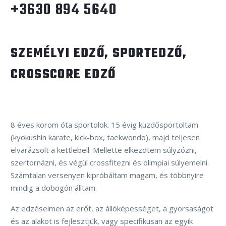
+3630 894 5640
SZEMÉLYI EDZŐ, SPORTEDZŐ,
CROSSCORE EDZŐ
8 éves korom óta sportolok. 15 évig küzdősportoltam
(kyokushin karate, kick-box, taekwondo), majd teljesen
elvarázsolt a kettlebell. Mellette elkezdtem súlyzózni,
szertornázni, és végül crossfitezni és olimpiai súlyemelni.
Számtalan versenyen kipróbáltam magam, és többnyire
mindig a dobogón álltam.
Az edzéseimen az erőt, az állóképességet, a gyorsaságot
és az alakot is fejlesztjük, vagy specifikusan az egyik