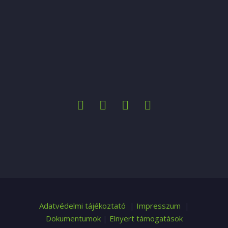
Adatvédelmi tájékoztató
|
Impresszum
|
Dokumentumok
|
Elnyert támogatások