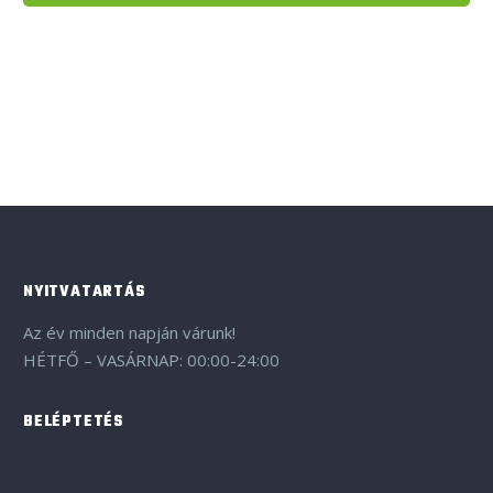
NYITVATARTÁS
Az év minden napján várunk!
HÉTFŐ – VASÁRNAP: 00:00-24:00
BELÉPTETÉS