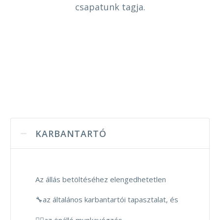
csapatunk tagja.
KARBANTARTÓ
Az állás betöltéséhez elengedhetetlen
🔧az általános karbantartói tapasztalat, és
👌🏻az önálló munkavégzés.