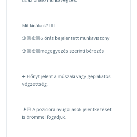
Mit kínálunk? 👇🏻
🫱🏼‍🫲🏼6 órás bejelentett munkaviszony
🫱🏼‍🫲🏼megegyezés szerinti bérezés
➕ Előnyt jelent a műszaki vagy géplakatos
végzettség.
👴🏻 A pozícióra nyugdíjasok jelentkezését
is örömmel fogadjuk.