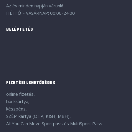
Az év minden napján várunk!
HÉTFŐ – VASÁRNAP: 00:00-24:00
BELÉPTETÉS
FIZETÉSI LEHETŐSÉGEK
online fizetés,
bankkártya,
készpénz,
SZÉP-kártya (OTP, K&H, MBH),
All You Can Move Sportpass és MultiSport Pass