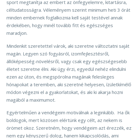
sport megtanítja az embert az önfegyelemre, kitartásra,
céltudatosságra. Véleményem szerint minimum heti 3 órát
minden embernek foglalkoznia kell saját testével annak
érdekében, hogy minél tovább fitt és egészséges
maradjon.
Mindenkit szeretettel várok, aki szeretne változtatni saját
magán. Legyen szó fogyásról, izomfejlesztésről,
állóképesség-növelésről, vagy csak egy egészségesebb
életet szeretne élni. Aki úgy érzi, egyedül nehéz elindulni
ezen az úton, és megspórolna magának felesleges
hónapokat a teremben, aki szeretné helyesen, ízületkímélő
módon végezni el a gyakorlatokat, és aki ki akarja hozni
magából a maximumot.
Egyértelműen a vendégeim motiválnak a leginkább. Ha ők
boldogok, mert közösen elértünk egy célt, az nekem is
örömet okoz. Szeretném, hogy vendégeim azt érezzék, ez
nem egy kényszerű dolog, hanem kikapcsolódás, ami