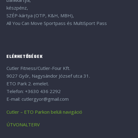
bankkártya,
készpénz,
SZÉP-kártya (OTP, K&H, MBH),
All You Can Move Sportpass és MultiSport Pass
ELÉRHETŐSÉGEK
Cutler Fitness/Cutler-Four Kft.
9027 Győr, Nagysándor József utca 31.
ETO Park 2. emelet.
Telefon: +3630 436 2292
E-mail: cutlergyor@gmail.com
Cutler – ETO Parkon belüli navigáció
ÚTVONALTERV