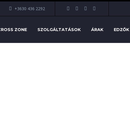
+3630 436 2292
CROSS ZONE
SZOLGÁLTATÁSOK
ÁRAK
EDZŐK