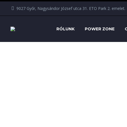
9027 Győr, Nagysándor József utca 31. ETO Park 2. emelet.
RÓLUNK
POWER ZONE
Uncategorized