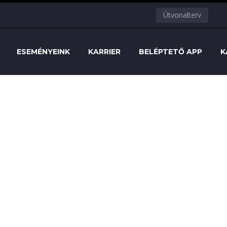
Útvonalterv
ESEMÉNYEINK
KARRIER
BELÉPTETŐ APP
K