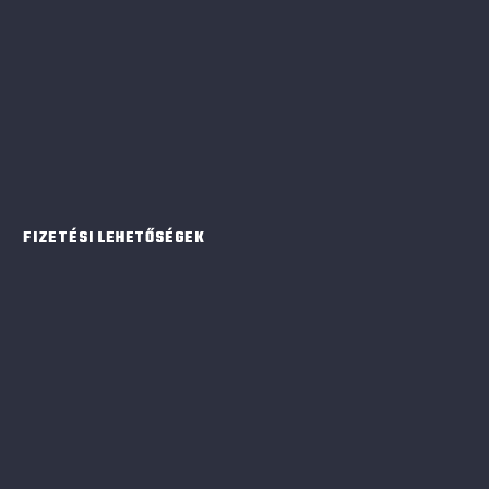
BELÉPTETÉS
FIZETÉSI LEHETŐSÉGEK
online fizetés,
bankkártya,
készpénz,
SZÉP-kártya (OTP, K&H, MBH),
All You Can Move Sportpass és MultiSport
Pass